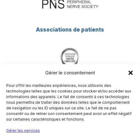
Associations de patients
Gérer le consentement
Pour offrir les meilleures expériences, nous utilisons des
technologies telles que les cookies pour stocker et/ou accéder aux
informations des appareils. Le fait de consentir à ces technologies
nous permettra de traiter des données telles que le comportement
Société Francophone du Nerf Périphérique
de navigation ou les ID uniques sur ce site. Le fait de ne pas
Hôpital Pitié-Salpêtrière
consentir ou de retirer son consentement peut avoir un effet négatif
Centre de référence des maladies neuromusculaires
sur certaines caractéristiques et fonctions.
Nord/Est/Ile de France
47-83 boulevard de l’hôpital
Gérer les services
75651 Paris Cedex 13