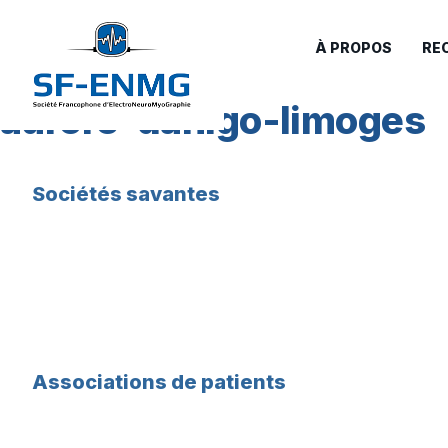
À PROPOS
RE
aurore-danigo-limoges
Sociétés savantes
Associations de patients