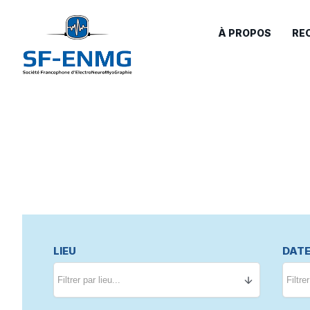
À PROPOS
RE
LIEU
DAT