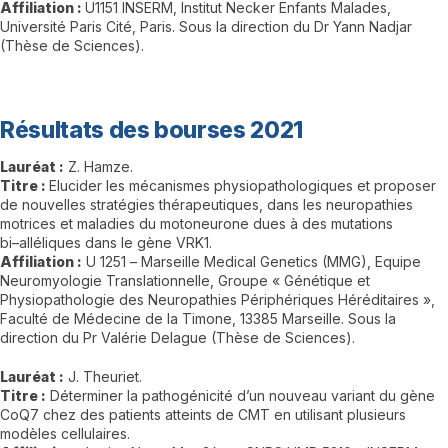
Affiliation
:
U1151 INSERM, Institut Necker Enfants Malades,
Université Paris Cité,
Paris. Sous la direction du Dr Yann Nadjar
(Thèse de Sciences)
.
Résultats des bourses 2021
Lauréat
:
Z. Hamze
.
Titre
:
Elucider
les
mécanismes
physiopathologiques
et
proposer
de
nouvelle
s
stratégies
thérapeutiques,
dans
les
neuropathies
motrices
et
maladies
du
motoneurone dues à des mutations
bi
–
alléliques dans le gène VRK1
.
Affiliation
:
U 1251
–
Marseille Medical Genetics (MMG), Equipe
Neuromyologie
Translationnelle,
Groupe
«
Génétique
et
Physiopathologie
des
Neuropathies
Périphériques Héréditaires »,
Faculté de Médecine de la Timone, 13385 Marseille.
Sous la
direction du Pr Valérie Delague (Thèse de Sciences)
.
Lauréat
:
J. Theuriet
.
Titre :
D
étermi
ner la pathogénicité d’un nouveau variant du gène
CoQ7 chez des
patients atteints de CMT en utilisant plusieurs
modèles cellulaires
.