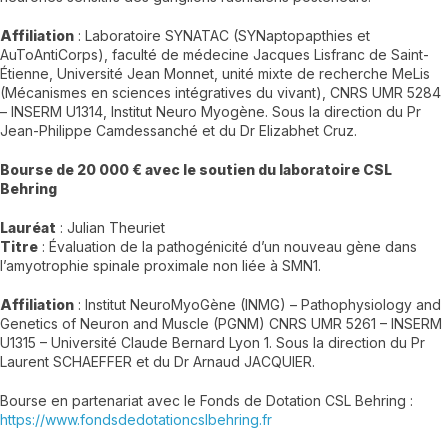
Affiliation
: Laboratoire SYNATAC (SYNaptopapthies et
AuToAntiCorps), faculté de médecine Jacques Lisfranc de Saint-
Étienne, Université Jean Monnet, unité mixte de recherche MeLis
(Mécanismes en sciences intégratives du vivant), CNRS UMR 5284
– INSERM U1314, Institut Neuro Myogène. Sous la direction du Pr
Jean-Philippe Camdessanché et du Dr Elizabhet Cruz.
Bourse de 20 000 € avec le soutien du laboratoire CSL
Behring
Lauréat
: Julian Theuriet
Titre
: Évaluation de la pathogénicité d’un nouveau gène dans
l’amyotrophie spinale proximale non liée à SMN1.
Affiliation
: Institut NeuroMyoGène (INMG) – Pathophysiology and
Genetics of Neuron and Muscle (PGNM) CNRS UMR 5261 – INSERM
U1315 – Université Claude Bernard Lyon 1. Sous la direction du Pr
Laurent SCHAEFFER et du Dr Arnaud JACQUIER.
Bourse en partenariat avec le Fonds de Dotation CSL Behring :
https://www.fondsdedotationcslbehring.fr