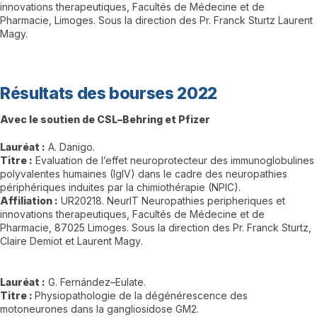
innovations therapeutiques, Facultés de Médecine et de
Pharmacie, Limoges. Sous la direction des Pr. Franck Sturtz Laurent
Magy.
Résultats des bourses 2022
Avec le
soutien de CSL
–
Behring et Pfizer
Lauréat
:
A. Danigo
.
Titre
:
Evaluation
de
l’effet
neuroprotecteur
des
immunoglobulines
polyva
lentes
humaines
(IgIV)
dans
le
cadre
des
neuropathies
périphériques
induites
par
la
chimiothérapie (NPIC)
.
Affiliation
:
UR2021
8
.
NeurIT
Neuropathies
peripheriques
et
innovations
therapeutiques, Facultés de Médecine et de
Pharmacie, 87025 Limoges. Sous la
direction des
Pr. Franck Sturtz,
Claire Demiot et Laurent Magy
.
Lauréat
:
G. Fernández
–
Eulate
.
Titre
:
Physiopathologie
de
la
dégénérescence
des
motoneurones
dans
la
gangliosidose GM2
.