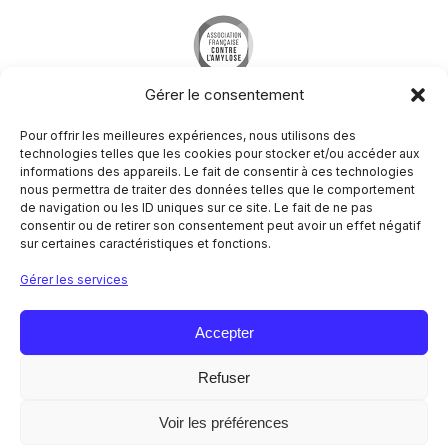
Gérer le consentement
Pour offrir les meilleures expériences, nous utilisons des
technologies telles que les cookies pour stocker et/ou accéder aux
informations des appareils. Le fait de consentir à ces technologies
nous permettra de traiter des données telles que le comportement
Société Francophone du Nerf Périphérique
de navigation ou les ID uniques sur ce site. Le fait de ne pas
Hôpital Pitié-Salpêtrière
consentir ou de retirer son consentement peut avoir un effet négatif
Centre de référence des maladies neuromusculaires
sur certaines caractéristiques et fonctions.
Nord/Est/Ile de France
47-83 boulevard de l’hôpital
Gérer les services
75651 Paris Cedex 13
NOUS CONTACTER
Accepter
Refuser
Mentions légales
Politique de confidentialité
Voir les préférences