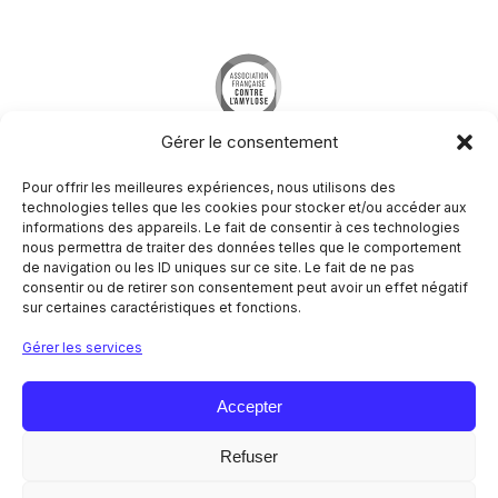
Gérer le consentement
Pour offrir les meilleures expériences, nous utilisons des
technologies telles que les cookies pour stocker et/ou accéder aux
informations des appareils. Le fait de consentir à ces technologies
nous permettra de traiter des données telles que le comportement
Société Francophone du Nerf Périphérique
de navigation ou les ID uniques sur ce site. Le fait de ne pas
Hôpital Pitié-Salpêtrière
consentir ou de retirer son consentement peut avoir un effet négatif
Centre de référence des maladies neuromusculaires
sur certaines caractéristiques et fonctions.
Nord/Est/Ile de France
47-83 boulevard de l’hôpital
Gérer les services
75651 Paris Cedex 13
NOUS CONTACTER
Accepter
Refuser
Mentions légales
Politique de confidentialité