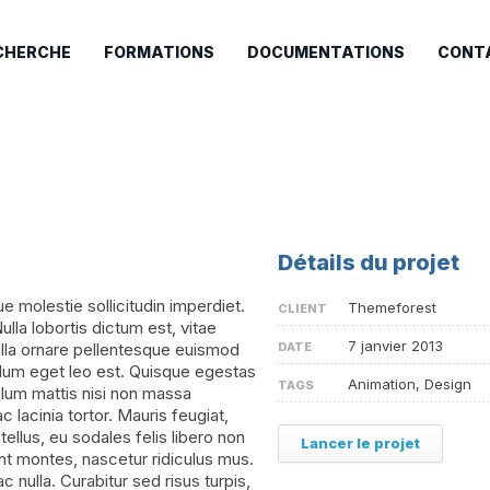
CHERCHE
FORMATIONS
DOCUMENTATIONS
CONT
Détails du projet
molestie sollicitudin imperdiet.
Themeforest
CLIENT
Nulla lobortis dictum est, vitae
7 janvier 2013
ulla ornare pellentesque euismod
DATE
ulum eget leo est. Quisque egestas
Animation, Design
TAGS
ulum mattis nisi non massa
c lacinia tortor. Mauris feugiat,
llus, eu sodales felis libero non
Lancer le projet
nt montes, nascetur ridiculus mus.
ac nulla. Curabitur sed risus turpis,