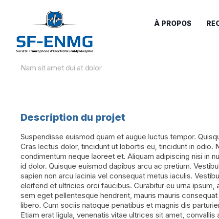
À PROPOS
RE
Fusce molestie.
Nam sit amet dui at dolor
Description du projet
Suspendisse euismod quam et augue luctus tempor. Quisque 
Cras lectus dolor, tincidunt ut lobortis eu, tincidunt in odio. 
condimentum neque laoreet et. Aliquam adipiscing nisi in n
id dolor. Quisque euismod dapibus arcu ac pretium. Vestib
sapien non arcu lacinia vel consequat metus iaculis. Vestib
eleifend et ultricies orci faucibus. Curabitur eu urna ipsum, a
sem eget pellentesque hendrerit, mauris mauris consequat te
libero. Cum sociis natoque penatibus et magnis dis parturie
Etiam erat ligula, venenatis vitae ultrices sit amet, convallis 