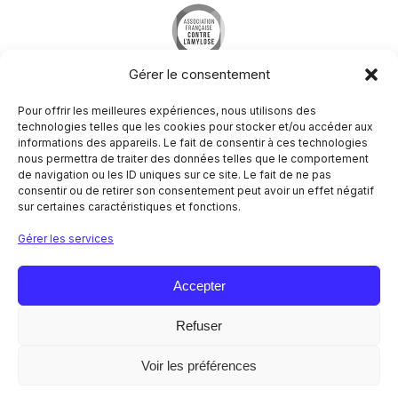
Gérer le consentement
Pour offrir les meilleures expériences, nous utilisons des
technologies telles que les cookies pour stocker et/ou accéder aux
informations des appareils. Le fait de consentir à ces technologies
nous permettra de traiter des données telles que le comportement
Société Francophone du Nerf Périphérique
de navigation ou les ID uniques sur ce site. Le fait de ne pas
Hôpital Pitié-Salpêtrière
consentir ou de retirer son consentement peut avoir un effet négatif
Centre de référence des maladies neuromusculaires
sur certaines caractéristiques et fonctions.
Nord/Est/Ile de France
47-83 boulevard de l’hôpital
Gérer les services
75651 Paris Cedex 13
NOUS CONTACTER
Accepter
Refuser
Mentions légales
Politique de confidentialité
Voir les préférences
© 2026 SFNP. Tous droits réservés.