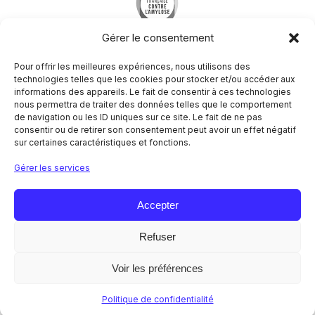
Gérer le consentement
Pour offrir les meilleures expériences, nous utilisons des
technologies telles que les cookies pour stocker et/ou accéder aux
informations des appareils. Le fait de consentir à ces technologies
nous permettra de traiter des données telles que le comportement
Société Francophone du Nerf Périphérique
de navigation ou les ID uniques sur ce site. Le fait de ne pas
Hôpital Pitié-Salpêtrière
consentir ou de retirer son consentement peut avoir un effet négatif
Centre de référence des maladies neuromusculaires
sur certaines caractéristiques et fonctions.
Nord/Est/Ile de France
47-83 boulevard de l’hôpital
Gérer les services
75651 Paris Cedex 13
NOUS CONTACTER
Accepter
Refuser
Mentions légales
Politique de confidentialité
Voir les préférences
© 2026 SFNP. Tous droits réservés.
AGENDA
Politique de confidentialité
Agenda