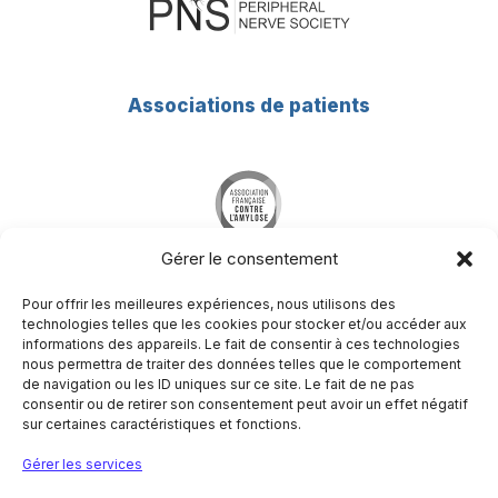
Associations de patients
Gérer le consentement
Pour offrir les meilleures expériences, nous utilisons des
technologies telles que les cookies pour stocker et/ou accéder aux
informations des appareils. Le fait de consentir à ces technologies
nous permettra de traiter des données telles que le comportement
Société Francophone du Nerf Périphérique
de navigation ou les ID uniques sur ce site. Le fait de ne pas
Hôpital Pitié-Salpêtrière
consentir ou de retirer son consentement peut avoir un effet négatif
Centre de référence des maladies neuromusculaires
sur certaines caractéristiques et fonctions.
Nord/Est/Ile de France
47-83 boulevard de l’hôpital
Gérer les services
75651 Paris Cedex 13