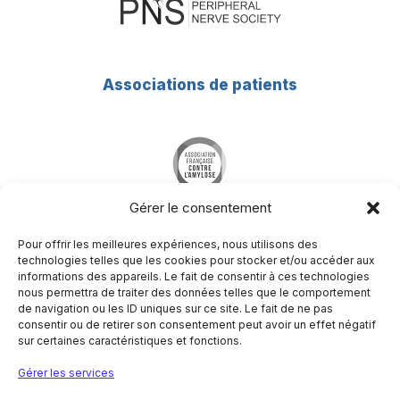
Associations de patients
Gérer le consentement
Pour offrir les meilleures expériences, nous utilisons des
technologies telles que les cookies pour stocker et/ou accéder aux
informations des appareils. Le fait de consentir à ces technologies
nous permettra de traiter des données telles que le comportement
Société Francophone du Nerf Périphérique
de navigation ou les ID uniques sur ce site. Le fait de ne pas
Hôpital Pitié-Salpêtrière
consentir ou de retirer son consentement peut avoir un effet négatif
Centre de référence des maladies neuromusculaires
sur certaines caractéristiques et fonctions.
Nord/Est/Ile de France
47-83 boulevard de l’hôpital
Gérer les services
75651 Paris Cedex 13