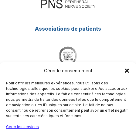
Associations de patients
Gérer le consentement
Pour offrir les meilleures expériences, nous utilisons des
technologies telles que les cookies pour stocker et/ou accéder aux
informations des appareils. Le fait de consentir à ces technologies
nous permettra de traiter des données telles que le comportement
Société Francophone du Nerf Périphérique
de navigation ou les ID uniques sur ce site. Le fait de ne pas
Hôpital Pitié-Salpêtrière
consentir ou de retirer son consentement peut avoir un effet négatif
Centre de référence des maladies neuromusculaires
sur certaines caractéristiques et fonctions.
Nord/Est/Ile de France
47-83 boulevard de l’hôpital
Gérer les services
75651 Paris Cedex 13