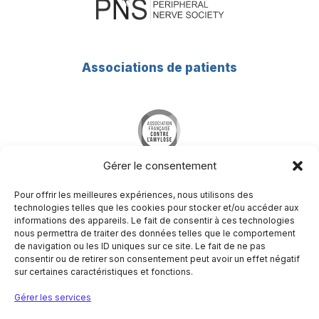
Associations de patients
Gérer le consentement
Pour offrir les meilleures expériences, nous utilisons des
technologies telles que les cookies pour stocker et/ou accéder aux
informations des appareils. Le fait de consentir à ces technologies
nous permettra de traiter des données telles que le comportement
Société Francophone du Nerf Périphérique
de navigation ou les ID uniques sur ce site. Le fait de ne pas
Hôpital Pitié-Salpêtrière
consentir ou de retirer son consentement peut avoir un effet négatif
Centre de référence des maladies neuromusculaires
sur certaines caractéristiques et fonctions.
Nord/Est/Ile de France
47-83 boulevard de l’hôpital
Gérer les services
75651 Paris Cedex 13