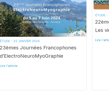
ÉTUDE -
22ème
Les v
Lire l'art
ÉTUDE -
22 JANVIER 2024
23èmes Journées Francophones
d’ElectroNeuroMyoGraphie
Lire l'article