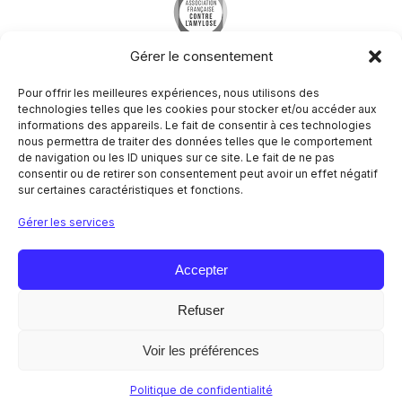
Gérer le consentement
Pour offrir les meilleures expériences, nous utilisons des
technologies telles que les cookies pour stocker et/ou accéder aux
informations des appareils. Le fait de consentir à ces technologies
nous permettra de traiter des données telles que le comportement
Société Francophone du Nerf Périphérique
de navigation ou les ID uniques sur ce site. Le fait de ne pas
Hôpital Pitié-Salpêtrière
consentir ou de retirer son consentement peut avoir un effet négatif
Centre de référence des maladies neuromusculaires
sur certaines caractéristiques et fonctions.
Nord/Est/Ile de France
47-83 boulevard de l’hôpital
Gérer les services
75651 Paris Cedex 13
NOUS CONTACTER
Accepter
Refuser
Mentions légales
Politique de confidentialité
Voir les préférences
© 2026 SFNP. Tous droits réservés.
AGENDA
Politique de confidentialité